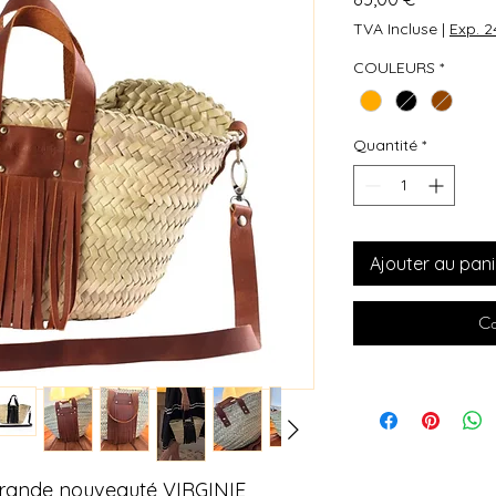
TVA Incluse
|
Exp. 
COULEURS
*
Quantité
*
Ajouter au pani
Co
a grande nouveauté VIRGINIE