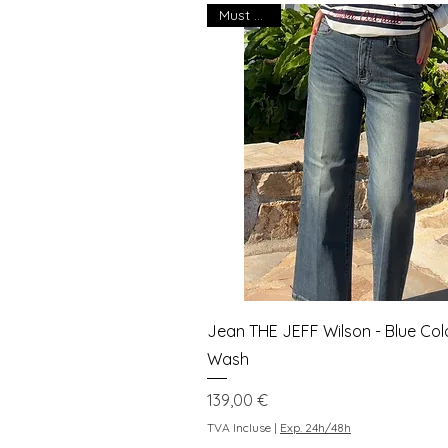
Must Have
Aperçu rapide
Jean THE JEFF Wilson - Blue Co
Wash
Prix
139,00 €
TVA Incluse
|
Exp. 24h/48h