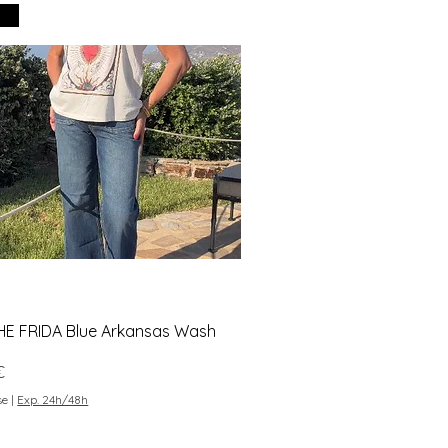
e
Aperçu rapide
HE FRIDA Blue Arkansas Wash
€
se
|
Exp. 24h/48h