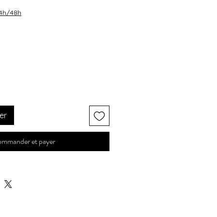
24h/48h
er
mmander et payer