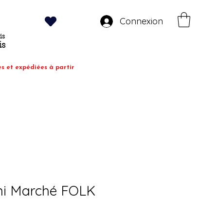
Connexion
is
is
es et expédiées à partir
ni Marché FOLK