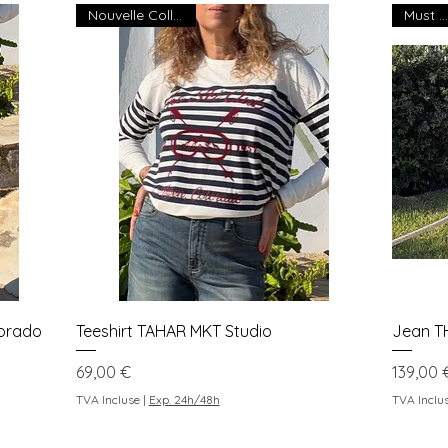
Nouvelle Collection
Must Hav
Aperçu rapide
lorado
Teeshirt TAHAR MKT Studio
Jean T
Prix
Prix
69,00 €
139,00 
TVA Incluse
|
Exp. 24h/48h
TVA Inclu