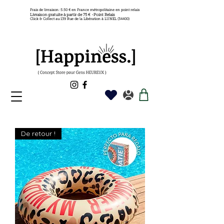
Frais de livraison: 5.50 € en France métropolitaine en point relais
Livraison gratuite à partir de 75 € -Point Relais
Click & Collect au 139 Rue de la Libération à LUNEL (34400)
De retour !