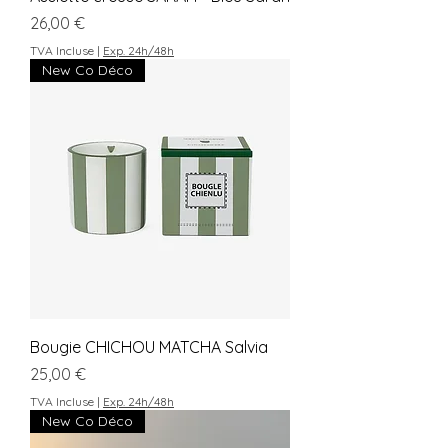
Prix
26,00 €
TVA Incluse
|
Exp. 24h/48h
New Co Déco
Bougie CHICHOU MATCHA Salvia
Prix
25,00 €
TVA Incluse
|
Exp. 24h/48h
New Co Déco