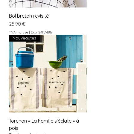
Bol breton revisité
Prix
25,90 €
TVA Incluse
|
Exp. 24h/48h
Nouveautés
Torchon « La Famille s’éclate » à
pois