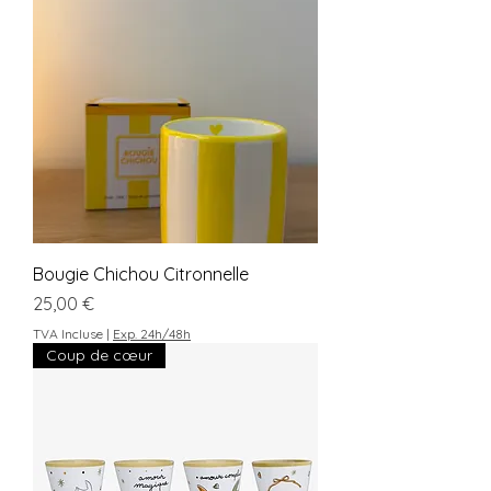
Bougie Chichou Citronnelle
Prix
25,00 €
TVA Incluse
|
Exp. 24h/48h
Coup de cœur