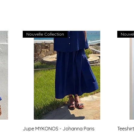
Nouvelle Collection
Nouvel
Aperçu rapide
Jupe MYKONOS - Johanna Paris
Teeshi