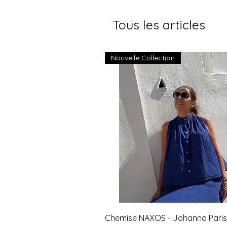
Tous les articles
Nouvelle Collection
Aperçu rapide
Chemise NAXOS - Johanna Paris