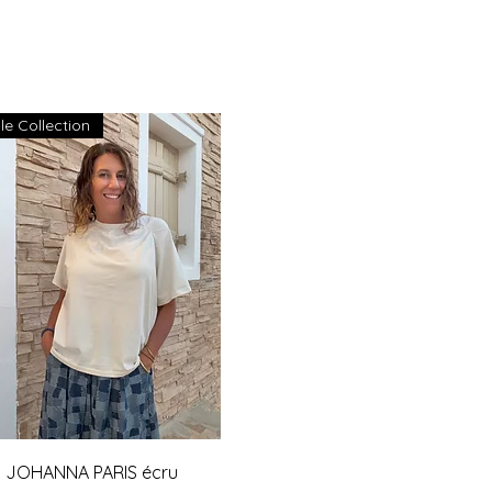
le Collection
Aperçu rapide
rt JOHANNA PARIS écru