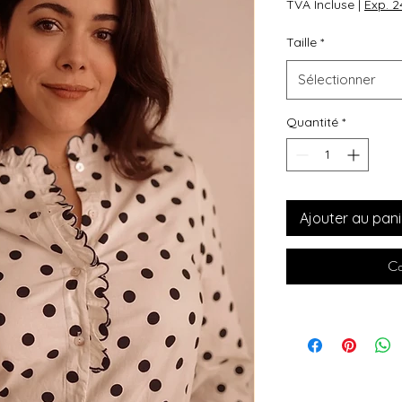
TVA Incluse
|
Exp. 
Taille
*
Sélectionner
Quantité
*
Ajouter au pani
Co