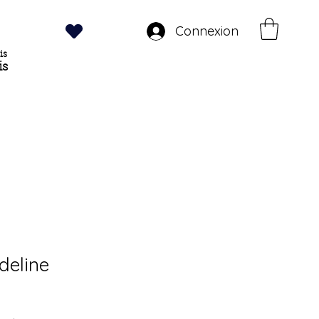
Connexion
is
is
deline
rix
promotionnel