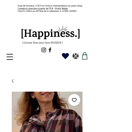
Frais de livraison: 5.50 € en France métropolitaine en point relais
Livraison gratuite à partir de 75 € -Point Relais
Click & Collect au 139 Rue de la Libération à LUNEL (34400)