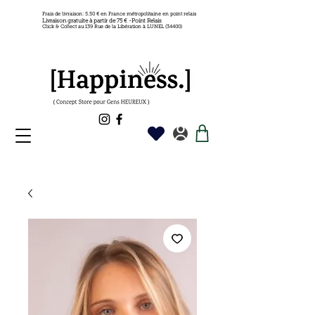
Frais de livraison: 5.50 € en France métropolitaine en point relais
Livraison gratuite à partir de 75 € -Point Relais
Click & Collect au 139 Rue de la Libération à LUNEL (34400)