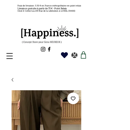
Frais de livraison: 5.50 € en France métropolitaine en point relais
Livraison gratuite à partir de 75 € -Point Relais
Click & Collect au 139 Rue de la Libération à LUNEL (34400)