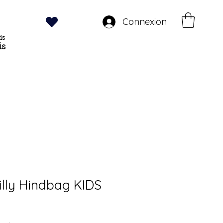
Connexion
is
is
illy Hindbag KIDS