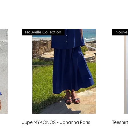
Nouvelle Collection
Nouvel
Aperçu rapide
Jupe MYKONOS - Johanna Paris
Teeshi