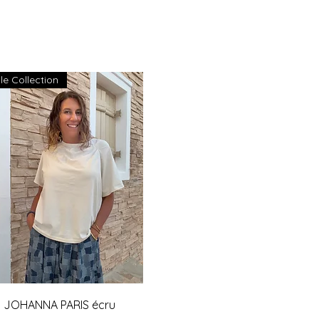
le Collection
Aperçu rapide
rt JOHANNA PARIS écru