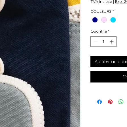
TVA Incluse
|
Exp. 
COULEURS
*
Quantité
*
Ajouter au pani
Co