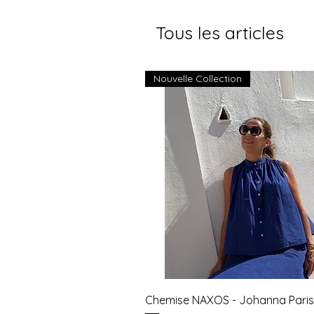
Tous les articles
Nouvelle Collection
Aperçu rapide
Chemise NAXOS - Johanna Paris