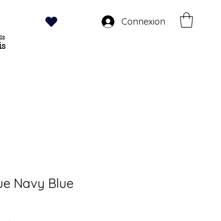
Connexion
is
is
ue Navy Blue