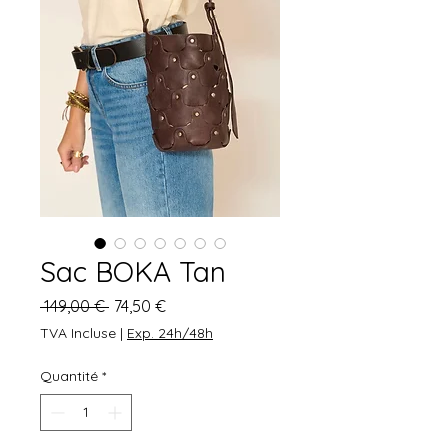
Sac BOKA Tan
Prix
Prix
 149,00 € 
74,50 €
original
promotionnel
TVA Incluse
|
Exp. 24h/48h
Quantité
*