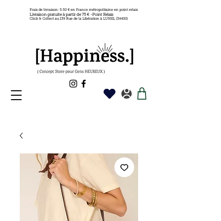
Frais de livraison: 5.50 € en France métropolitaine en point relais
Livraison gratuite à partir de 75 € -Point Relais
Click & Collect au 139 Rue de la Libération à LUNEL (34400)