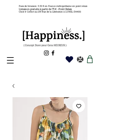
Frais de livraison: 5.50 € en France métropolitaine en point relais
Livraison gratuite à partir de 75 € -Point Relais
Click & Collect au 139 Rue de la Libération à LUNEL (34400)