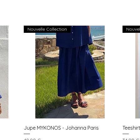
Nouvelle Collection
Nouvel
Aperçu rapide
Jupe MYKONOS - Johanna Paris
Teeshi