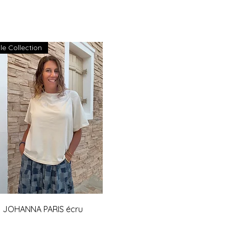
le Collection
Aperçu rapide
rt JOHANNA PARIS écru