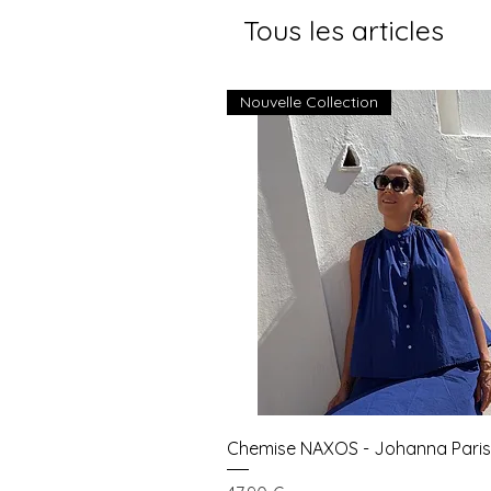
Tous les articles
Nouvelle Collection
Aperçu rapide
Chemise NAXOS - Johanna Paris