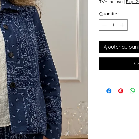
TVA Incluse
|
Exp. 
Quantité
*
Ajouter au pani
Co