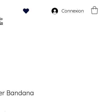
Connexion
is
is
zer Bandana